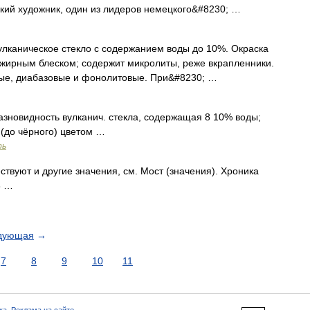
кий художник, один из лидеров немецкого&#8230; …
ническое стекло с содержанием воды до 10%. Окраска
с жирным блеском; содержит микролиты, реже вкрапленники.
вые, диабазовые и фонолитовые. При&#8230; …
азновидность вулканич. стекла, содержащая 8 10% воды;
(до чёрного) цветом …
рь
твуют и другие значения, см. Мост (значения). Хроника
3 …
дующая
→
7
8
9
10
11