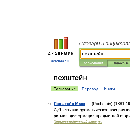
Словари и энциклоп
academic.ru
Толкования
Переводы
пехштейн
Толкование
Перевод
Книги
Пехштейн Макс
— (Pechstein) (1881 1
11
Субъективно драматическое восприят
ритмов, деформации предметной форм
Энциклопедический словарь