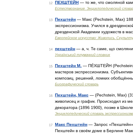
ПЕХШТЕЙН
— то же, что смоляной ка
12
Естествознание. Энциклопедический слова
Пехштейн
— Макс (Pechstein, Max) 18
13
экспрессионизма. Учился в дрезденской
дрезденской Академии художеств в мас
Европейское искусство: Живопись. Скульпту
пехштейн
— а, ч. Те саме, що смоляни
14
Український тлумачний словник
Пехштейн М.
— ПÉХШТЕЙН (Pechstein) 
15
мастеров экспрессионизма. Субъектив
композиц. решений, ломких обобщённы
Биографический словарь
Пехштейн, Макс
— (Pechstein, Мах) (
16
живописец и график. Происходил из м
декоратора (1896 1900), позже в Школе
Энциклопедический словарь экспрессионизм
Макс Пехштейн
— Запрос «Пехштейн» 
17
Пехштейн в своём доме в Берлине Макс