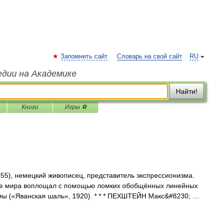
Запомнить сайт
Словарь на свой сайт
RU
едии на Академике
Найти!
Книги
Игры ⚽
955), немецкий живописец, представитель экспрессионизма.
ие мира воплощал с помощью ломких обобщённых линейных
ы («Яванская шаль», 1920). * * * ПЕХШТЕЙН Макс&#8230; …