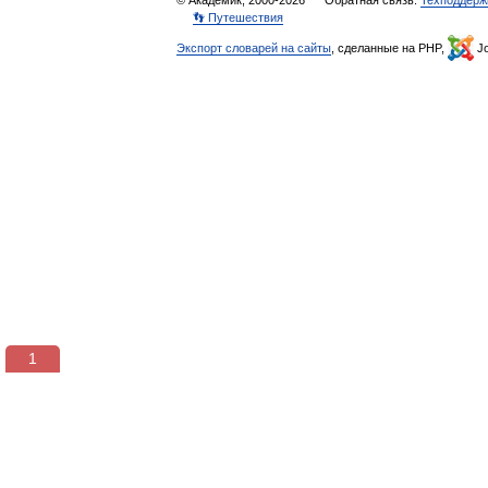
© Академик, 2000-2026
Обратная связь:
Техподдерж
👣 Путешествия
Экспорт словарей на сайты
, сделанные на PHP,
Jo
1