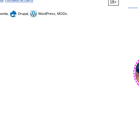
ка
,
Реклама на сайте
18+
omla,
Drupal,
WordPress, MODx.