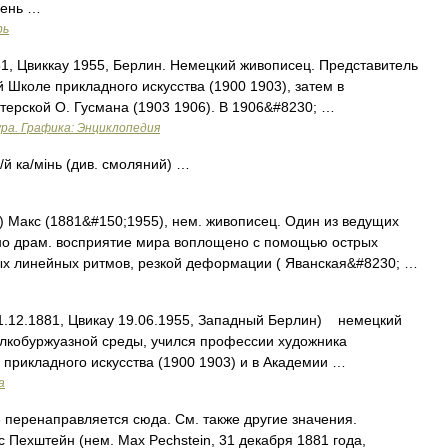
мень …
рь
81, Цвиккау 1955, Берлин. Немецкий живописец. Представитель
 Школе прикладного искусства (1900 1903), затем в
терской О. Гусмана (1903 1906). В 1906&#8230; …
ра. Графика: Энциклопедия
/й ка/мінь (див. смоляний) …
Макс (1881&#150;1955), нем. живописец. Один из ведущих
но драм. восприятие мира воплощено с помощью острых
х линейных ритмов, резкой деформации ( Яванская&#8230; …
31.12.1881, Цвикау 19.06.1955, Западный Берлин) немецкий
елкобуржуазной среды, учился профессии художника
 прикладного искусства (1900 1903) и в Академии …
а
перенаправляется сюда. Cм. также другие значения.
 Пехштейн (нем. Max Pechstein, 31 декабря 1881 года,