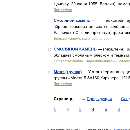
Цвиккау 29 июня 1955, Берлин) немец
Википедия
Смоляной камень
— пехштейн, вулка
18
чёрная, красноватая, светло зелёная 
Различают С. к. липаритовые, трахито
Большая советская энциклопедия
СМОЛЯНОЙ КАМЕНЬ
— (пехштейн), р
19
обладает смоляным блеском и тёмным 
Естествознание. Энциклопедический слова
Мост (группа)
— У этого термина сущес
20
группы «Мост» Л.&#160;Кирхнера. 191
Википедия
Страницы
←
Предыдущая
Сле
1
2
3
4
5
6